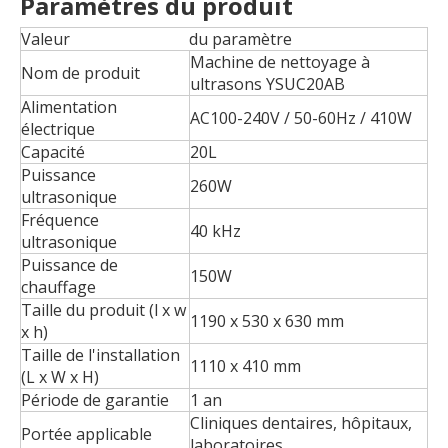
Paramètres du produit
Valeur
du paramètre
Machine de nettoyage à
Nom de produit
ultrasons YSUC20AB
Alimentation
AC100-240V / 50-60Hz / 410W
électrique
Capacité
20L
Puissance
260W
ultrasonique
Fréquence
40 kHz
ultrasonique
Puissance de
150W
chauffage
Taille du produit (l x w
1190 x 530 x 630 mm
x h)
Taille de l'installation
1110 x 410 mm
(L x W x H)
Période de garantie
1 an
Cliniques dentaires, hôpitaux,
Portée applicable
laboratoires